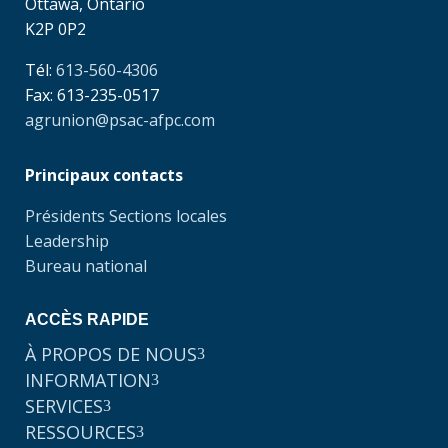
Ottawa, Ontario
K2P 0P2
Tél:
613-560-4306
Fax: 613-235-0517
agrunion@psac-afpc.com
Principaux contacts
Présidents Sections locales
Leadership
Bureau national
ACCÈS RAPIDE
À PROPOS DE NOUS
3
INFORMATION
3
SERVICES
3
RESSOURCES
3